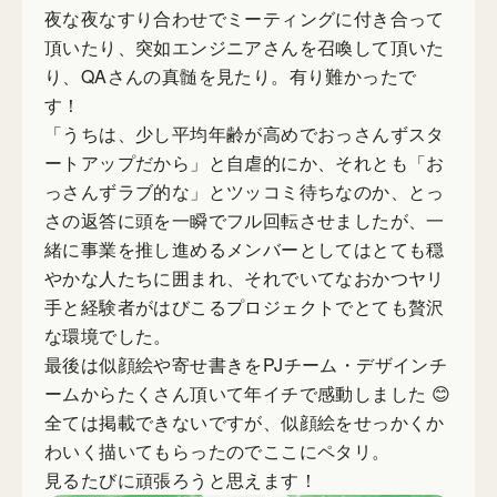
夜な夜なすり合わせでミーティングに付き合って
頂いたり、突如エンジニアさんを召喚して頂いた
り、QAさんの真髄を見たり。有り難かったで
す！
「うちは、少し平均年齢が高めでおっさんずスタ
ートアップだから」と自虐的にか、それとも「お
っさんずラブ的な」とツッコミ待ちなのか、とっ
さの返答に頭を一瞬でフル回転させましたが、一
緒に事業を推し進めるメンバーとしてはとても穏
やかな人たちに囲まれ、それでいてなおかつヤリ
手と経験者がはびこるプロジェクトでとても贅沢
な環境でした。
最後は似顔絵や寄せ書きをPJチーム・デザインチ
ームからたくさん頂いて年イチで感動しました 😊
全ては掲載できないですが、似顔絵をせっかくか
わいく描いてもらったのでここにペタリ。
見るたびに頑張ろうと思えます！