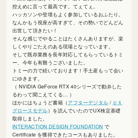
控えめに言って最高です。てぇてぇ。
ハッカソンや登壇もよく参加しているおふたり。
なんかもう視座が高すぎて、その勢いでどんどん
出世して頂きたい！
そんな感じでやることはたくさんありますが、楽
しくやりごたえのある現場となっています。
そして既存業務を長年対応してもらっているトミ
ー、今年も有難うございました。
トミーの力で続いております！手土産もって会い
にゆきます。
（ NVIDIA GeForce RTX 40シリーズで勘弁した
るわって聞こえてくる… ）
ほかにはちょうど書籍（
アフターデジタル
/
ＵＸ
グロースモデル
）を読んでいたのでUX検定基礎
取得しました。
INTERACTION DESIGN FOUNDATION
で
Certificate を獲得できたコースもありました。